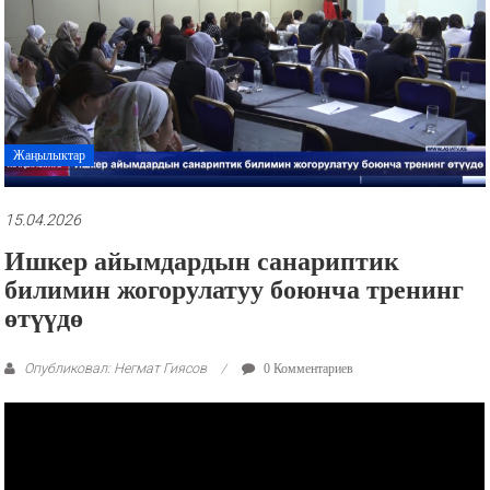
рекламные
ролики
и
презентации.
Жаңылыктар
15.04.2026
Ишкер айымдардын санариптик
билимин жогорулатуу боюнча тренинг
өтүүдө
Опубликовал: Негмат Гиясов
0 Комментариев