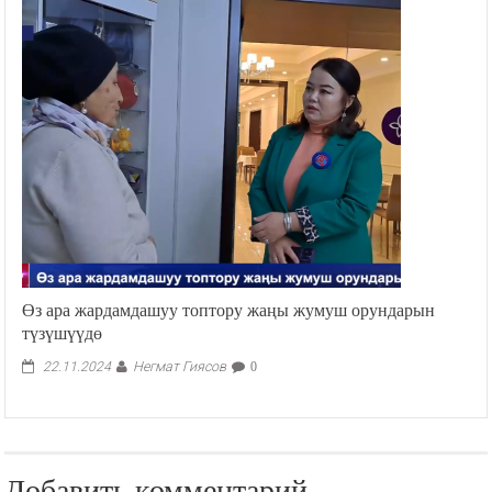
Өз ара жардамдашуу топтору жаңы жумуш орундарын
түзүшүүдө
Негмат Гиясов
22.11.2024
0
Добавить комментарий