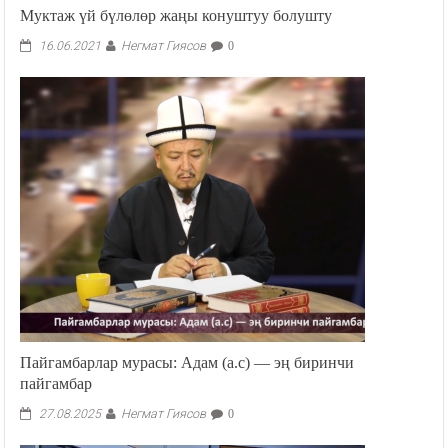
Муктаж үй бүлөлөр жаңы конуштуу болушту
Негмат Гиясов
16.06.2021
0
Пайгамбарлар мурасы: Адам (а.с) — эң биринчи
пайгамбар
Негмат Гиясов
27.08.2025
0