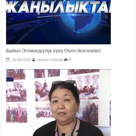
Быйыл Эгемендүүлүк күнү Ошто белгиленет
Негмат Гиясов
28.08.2023
0