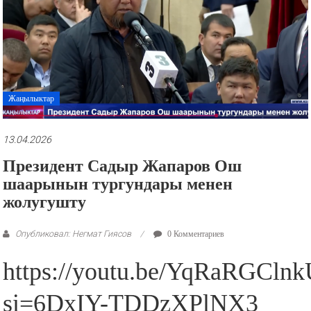
рекламные
ролики
и
презентации.
Жаңылыктар
13.04.2026
Президент Садыр Жапаров Ош
шаарынын тургундары менен
жолугушту
Опубликовал: Негмат Гиясов
0 Комментариев
https://youtu.be/YqRaRGCln
si=6DxIY-TDDzXPlNX3