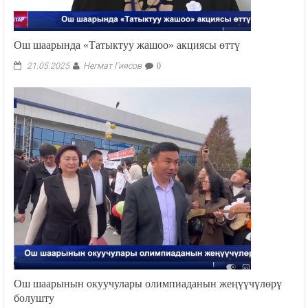
Ош шаарында «Татыктуу жашоо» акциясы өттү
Негмат Гиясов
21.05.2025
0
Ош шаарынын окуучулары олимпиаданын жеңүүчүлөрү
болушту