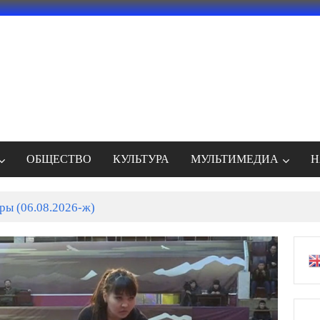
ОБЩЕСТВО
КУЛЬТУРА
МУЛЬТИМЕДИА
Н
ммад (САВ) Абу Талибдин камкордугунда