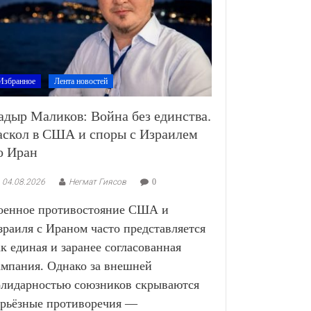
Избранное
Лента новостей
адыр Маликов: Война без единства.
аскол в США и споры с Израилем
о Иран
04.08.2026
Негмат Гиясов
0
оенное противостояние США и
зраиля с Ираном часто представляется
ак единая и заранее согласованная
ампания. Однако за внешней
олидарностью союзников скрываются
ерьёзные противоречия —