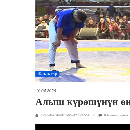
Жаңылыктар
10.04.2026
Алыш күрөшүнүн өн
Опубликовал: Негмат Гиясов
0 Комментариев