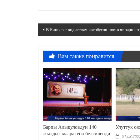
Навигация
В Бишкеке водителям автобусов повысят зарплат
по
записям
Вам также понравится
Барпы Алыкуловдун 140
Улуттук о
жылдык мааракеси белгиленди
31.08.202