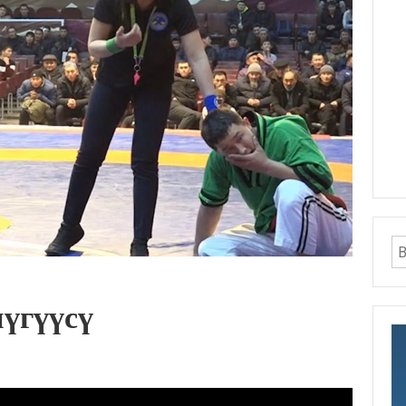
үгүүсү