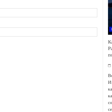
К
Р
п
В
И
к
к
с
с