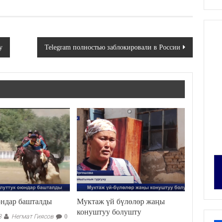
у
Telegram полностью заблокировали в России
юндар башталды
Муктаж үй бүлөлөр жаңы
конуштуу болушту
Негмат Гиясов
3
0