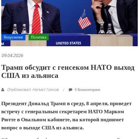
рекламные
ролики
и
презентации.
Вооружение
Политика
09.04.2026
Трамп обсудит с генсеком НАТО выход
США из альянса
Опубликовал: Негмат Гиясов
0 Комментариев
Президент Дональд Трамп в среду, 8 апреля, проведет
встречу с генеральным секретарем НАТО Марком
Рютте в Овальном кабинете, на которой поднимет
вопрос о выходе США из альянса.