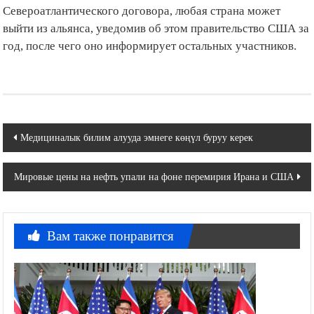
Североатлантического договора, любая страна может
выйти из альянса, уведомив об этом правительство США за
год, после чего оно информирует остальных участников.
Навигация
Медициналык билим алууда эмнеге көңүл буруу керек
по
Мировые цены на нефть упали на фоне перемирия Ирана и США
записям
Вам также понравится