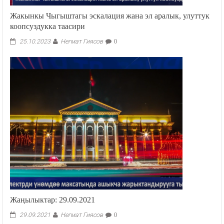
Жакынкы Чыгыштагы эскалация жана эл аралык, улуттук
коопсуздукка таасири
Негмат Гиясов
25.10.2023
0
Жаңылыктар: 29.09.2021
Негмат Гиясов
29.09.2021
0