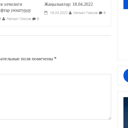
ия элчилиги
Жаңылыктар: 18.04.2022
ифтар уюштурду
Негмат Гиясов
18.04.2022
0
Негмат Гиясов
3
0
зательные поля помечены
*