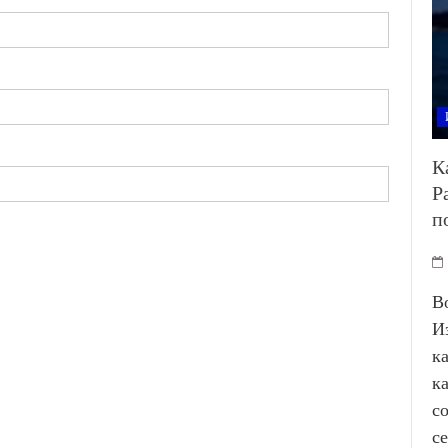
К
Р
п
В
И
к
к
с
с