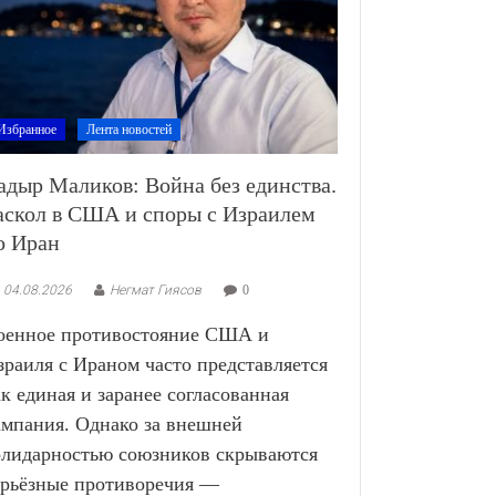
Избранное
Лента новостей
адыр Маликов: Война без единства.
аскол в США и споры с Израилем
о Иран
04.08.2026
Негмат Гиясов
0
оенное противостояние США и
зраиля с Ираном часто представляется
ак единая и заранее согласованная
ампания. Однако за внешней
олидарностью союзников скрываются
ерьёзные противоречия —