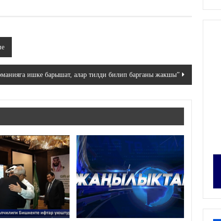
ие
рманияга ишке барышат, алар тилди билип барганы жакшы”