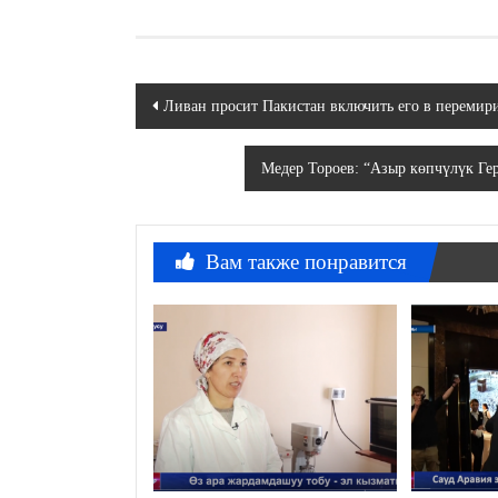
Навигация
Ливан просит Пакистан включить его в перемир
по
Медер Тороев: “Азыр көпчүлүк Ге
записям
Вам также понравится