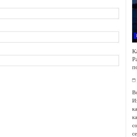
К
Р
п
В
И
к
к
с
с