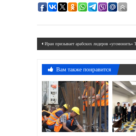
Навигация
Иран призывает арабских лидеров «угомонить» 
по
записям
Вам также понравится