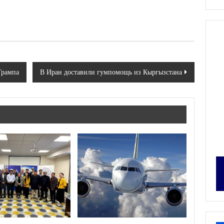
Трампа
В Иран доставили гумпомощь из Кыргызстана