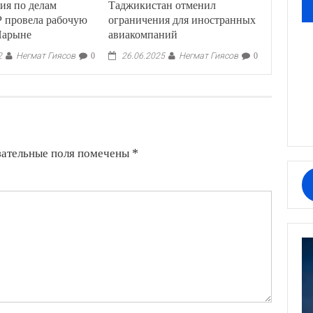
ия по делам
Таджикистан отменил
Р провела рабочую
ограничения для иностранных
Нарыне
авиакомпаний
Негмат Гиясов
Негмат Гиясов
2
0
26.06.2025
0
зательные поля помечены
*