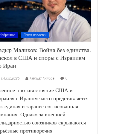
Избранное
Лента новостей
адыр Маликов: Война без единства.
аскол в США и споры с Израилем
о Иран
04.08.2026
Негмат Гиясов
0
оенное противостояние США и
зраиля с Ираном часто представляется
ак единая и заранее согласованная
ампания. Однако за внешней
олидарностью союзников скрываются
ерьёзные противоречия —