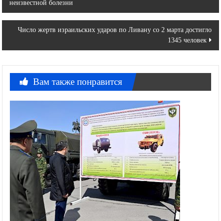
неизвестной болезни
по
записям
Число жертв израильских ударов по Ливану со 2 марта достигло
1345 человек
Вам также понравится