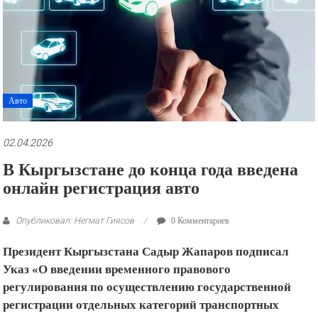
рекламные
ролики
и
презентации.
Авто
02.04.2026
В Кыргызстане до конца года введена
онлайн регистрация авто
Опубликовал: Негмат Гиясов
0 Комментариев
Президент Кыргызстана Садыр Жапаров подписал
Указ «О введении временного правового
регулирования по осуществлению государственной
регистрации отдельных категорий транспортных