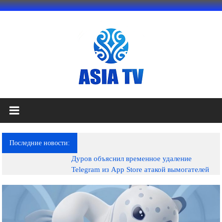
Перейти
к
содержимому
АЗИЯ
ТВ
это
Последние новости:
телеканал
Дуров объяснил временное удаление
высокого
Telegram из App Store атакой вымогателей
качества;
документальные
фильмы,
музыкальные
произведения,