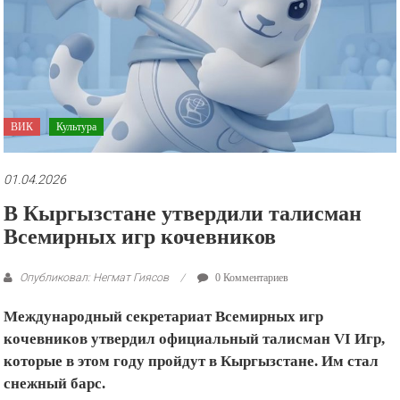
рекламные
ролики
и
презентации.
ВИК
Культура
01.04.2026
В Кыргызстане утвердили талисман
Всемирных игр кочевников
Опубликовал: Негмат Гиясов
0 Комментариев
Международный секретариат Всемирных игр
кочевников утвердил официальный талисман VI Игр,
которые в этом году пройдут в Кыргызстане. Им стал
снежный барс.