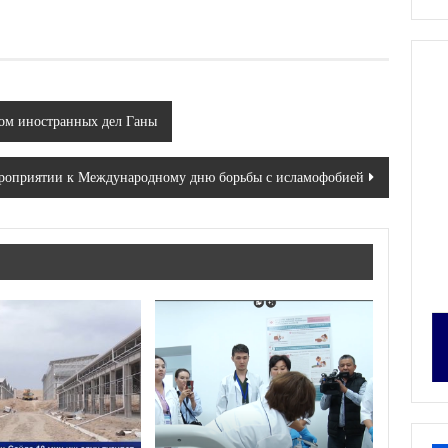
ом иностранных дел Ганы
ероприятии к Международному дню борьбы с исламофобией