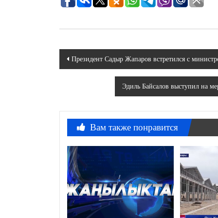
Навигация
Президент Садыр Жапаров встретился с министр
по
Эдиль Байсалов выступил на м
записям
Вам также понравится