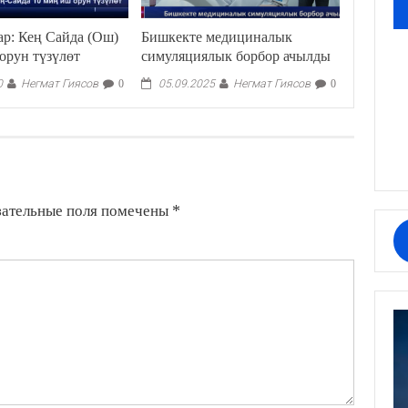
р: Кең Сайда (Ош)
Бишкекте медициналык
орун түзүлөт
симуляциялык борбор ачылды
Негмат Гиясов
Негмат Гиясов
0
0
05.09.2025
0
зательные поля помечены
*