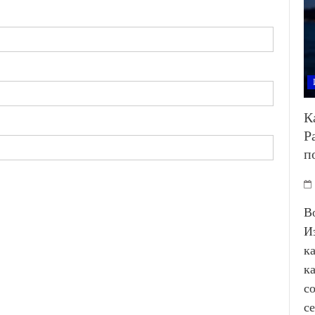
К
Р
п
В
И
к
к
с
с