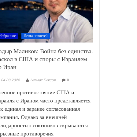
Избранное
Лента новостей
адыр Маликов: Война без единства.
аскол в США и споры с Израилем
о Иран
04.08.2026
Негмат Гиясов
0
оенное противостояние США и
зраиля с Ираном часто представляется
ак единая и заранее согласованная
ампания. Однако за внешней
олидарностью союзников скрываются
ерьёзные противоречия —