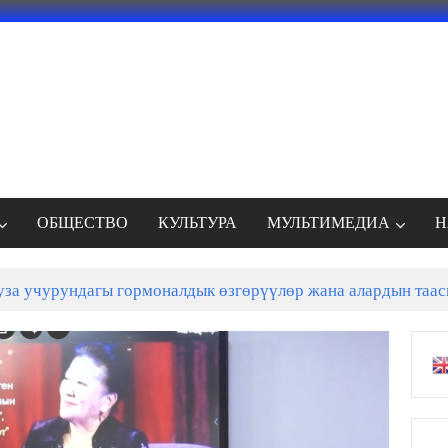
ОБЩЕСТВО
КУЛЬТУРА
МУЛЬТИМЕДИА
Н
ы мектеп курулуп жатат