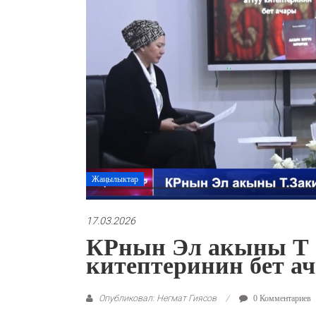
Жаңылыктар
17.03.2026
КРнын Эл акыны Т
китептеринин бет ач
Опубликовал: Негмат Гиясов
0 Комментариев