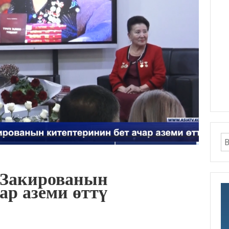
 Закированын
ар аземи өттү