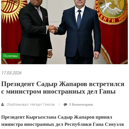
рекламные
ролики
и
презентации.
Политика
17.03.2026
Президент Садыр Жапаров встретился
с министром иностранных дел Ганы
Опубликовал: Негмат Гиясов
0 Комментариев
Президент Кыргызстана Садыр Жапаров принял
министра иностранных дел Республики Гана Сэмуэля