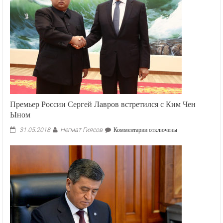
Премьер России Сергей Лавров встретился с Ким Чен
Ыном
Негмат Гиясов
к
31.05.2018
Комментарии
отключены
записи
Премьер
России
Сергей
Лавров
встретился
с
Ким
Чен
Ыном