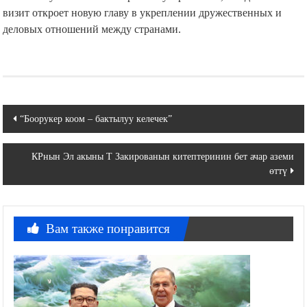
визит откроет новую главу в укреплении дружественных и
деловых отношений между странами.
Навигация
“Боорукер коом – бактылуу келечек”
по
КРнын Эл акыны Т Закированын китептеринин бет ачар аземи
записям
өттү
Вам также понравится