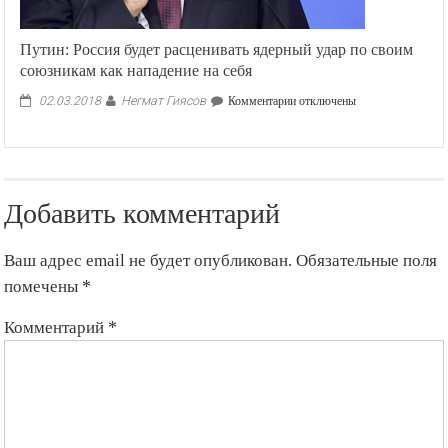
Путин: Россия будет расценивать ядерный удар по своим
союзникам как нападение на себя
Негмат Гиясов
к
02.03.2018
Комментарии
отключены
записи
Путин:
Россия
будет
расценивать
Добавить комментарий
ядерный
удар
по
Ваш адрес email не будет опубликован.
Обязательные поля
своим
союзникам
помечены
*
как
нападение
Комментарий
*
на
себя