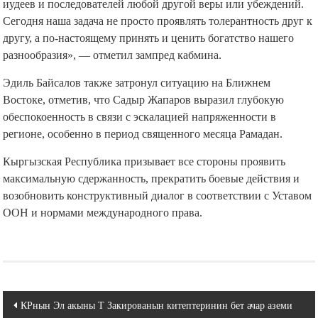
иудеев и последователей любой другой веры или убеждений.
Сегодня наша задача не просто проявлять толерантность друг к
другу, а по-настоящему принять и ценить богатство нашего
разнообразия», — отметил зампред кабмина.
Эдиль Байсалов также затронул ситуацию на Ближнем
Востоке, отметив, что Садыр Жапаров выразил глубокую
обеспокоенность в связи с эскалацией напряженности в
регионе, особенно в период священного месяца Рамадан.
Кыргызская Республика призывает все стороны проявить
максимальную сдержанность, прекратить боевые действия и
возобновить конструктивный диалог в соответствии с Уставом
ООН и нормами международного права.
Навигация
КРнын Эл акыны Т Закированын китептеринин бет ачар аземи