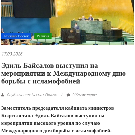
рекламные
ролики
и
презентации.
Ближний Восток
Религия
17.03.2026
Эдиль Байсалов выступил на
мероприятии к Международному дню
борьбы с исламофобией
Опубликовал: Негмат Гиясов
0 Комментариев
Заместитель председателя кабинета министров
Кыргызстана Эдиль Байсалов выступил на
мероприятии высокого уровня по случаю
Международного дня борьбы с исламофобией.