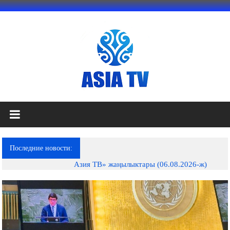
Перейти
к
содержимому
АЗИЯ
ТВ
это
Последние новости:
телеканал
Азия ТВ» жаңылыктары (06.08.2026-ж)
высокого
качества;
документальные
фильмы,
музыкальные
произведения,