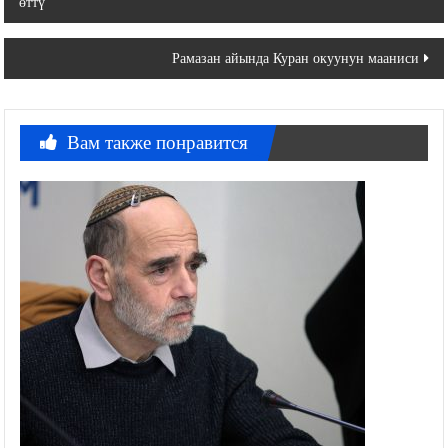
өттү
по
записям
Рамазан айында Куран окуунун мааниси
Вам также понравится