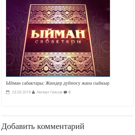
Ыйман сабактары: Жиндер дуйносу жана сыйкыр
Негмат Гиясов
23.03.2019
0
Добавить комментарий