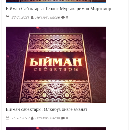
Ыйман Сабактары: Теолог Мурзакаримов Миртемир
Негмат Гиясов
23.04.2021
0
Ыйман сабактары: Өлкөбүз бизге аманат
Негмат Гиясов
16.10.2019
0