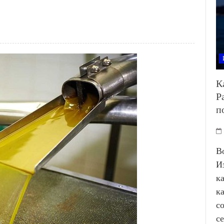
К
Р
п
В
И
к
к
с
с