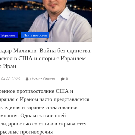
Избранное
Лента новостей
адыр Маликов: Война без единства.
аскол в США и споры с Израилем
о Иран
04.08.2026
Негмат Гиясов
0
оенное противостояние США и
зраиля с Ираном часто представляется
ак единая и заранее согласованная
ампания. Однако за внешней
олидарностью союзников скрываются
ерьёзные противоречия —