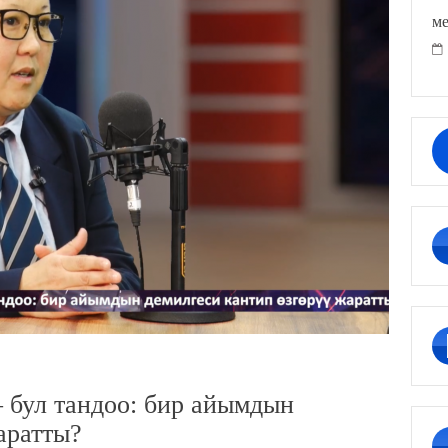
ме
 бул тандоо: бир айымдын
аратты?