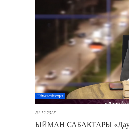
Ыйман сабактары
31.12.2025
ЫЙМАН САБАКТАРЫ «Дауд (