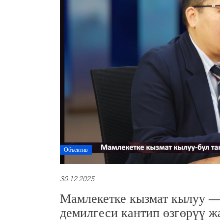
Объектив
30.12.2025
Мамлекетке кызмат кылуу —
демилгеси кантип өзгөрүү ж