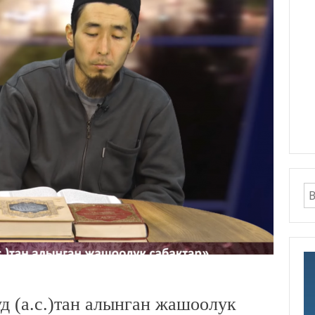
а.с.)тан алынган жашоолук