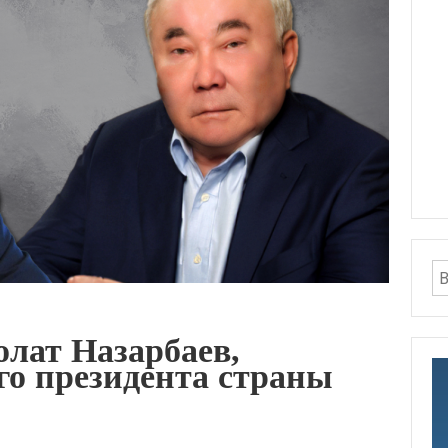
олат Назарбаев,
го президента страны