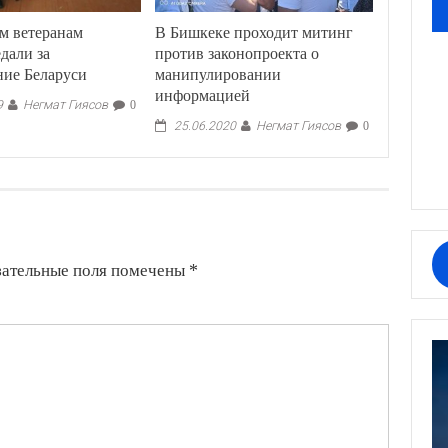
м ветеранам
В Бишкеке проходит митинг
дали за
против законопроекта о
ние Беларуси
манипулировании
информацией
Негмат Гиясов
9
0
Негмат Гиясов
25.06.2020
0
зательные поля помечены
*