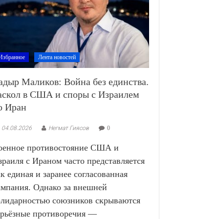
Избранное
Лента новостей
адыр Маликов: Война без единства.
аскол в США и споры с Израилем
о Иран
04.08.2026
Негмат Гиясов
0
оенное противостояние США и
зраиля с Ираном часто представляется
ак единая и заранее согласованная
ампания. Однако за внешней
олидарностью союзников скрываются
ерьёзные противоречия —