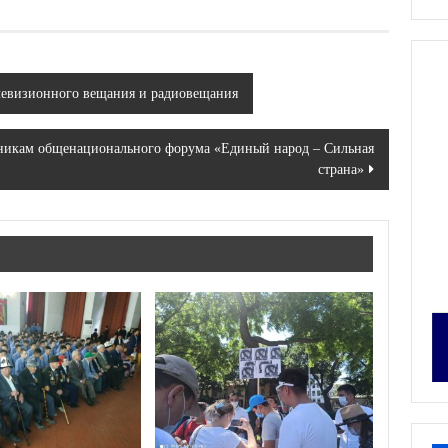
елевизионного вещания и радиовещания
никам общенационального форума «Единый народ – Сильная
страна»