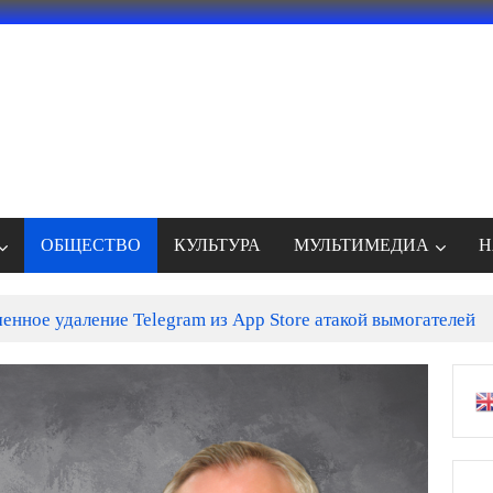
ОБЩЕСТВО
КУЛЬТУРА
МУЛЬТИМЕДИА
Н
енное удаление Telegram из App Store атакой вымогателей