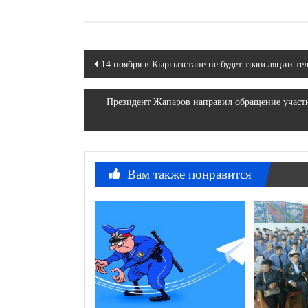
Навигация
14 ноября в Кыргызстане не будет трансляции т
по
Президент Жапаров направил обращение участ
записям
Вам также понравится