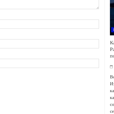
К
Р
п
В
И
к
к
с
с