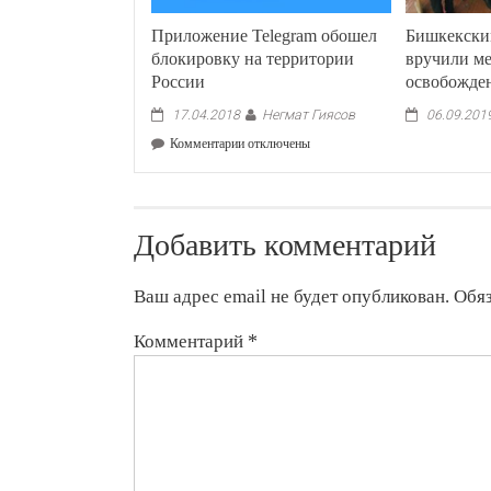
Приложение Telegram обошел
Бишкекски
блокировку на территории
вручили ме
России
освобожде
Негмат Гиясов
17.04.2018
06.09.201
к
Комментарии
отключены
записи
Приложение
Telegram
обошел
Добавить комментарий
блокировку
на
территории
Ваш адрес email не будет опубликован.
Обя
России
Комментарий
*