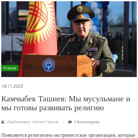
рекламные
ролики
и
презентации.
Религия
18.11.2023
Камчыбек Ташиев: Мы мусульмане и
мы готовы развивать религию
Опубликовал: Негмат Гиясов
0 Комментариев
Появляются религиозно-экстремистские организации, которые