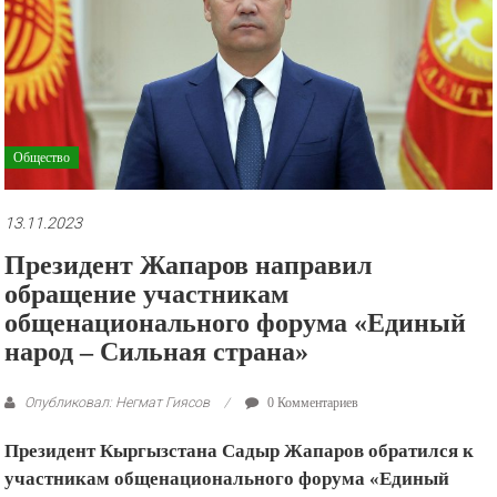
рекламные
ролики
и
презентации.
Общество
13.11.2023
Президент Жапаров направил
обращение участникам
общенационального форума «Единый
народ – Сильная страна»
Опубликовал: Негмат Гиясов
0 Комментариев
Президент Кыргызстана Садыр Жапаров обратился к
участникам общенационального форума «Единый