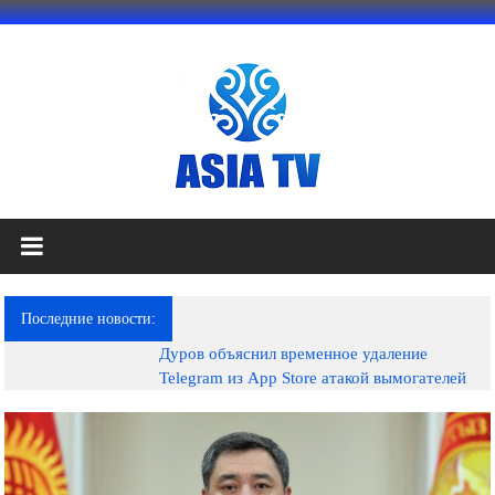
Перейти
к
содержимому
АЗИЯ
ТВ
это
Последние новости:
телеканал
Дуров объяснил временное удаление
высокого
Telegram из App Store атакой вымогателей
качества;
документальные
фильмы,
музыкальные
произведения,