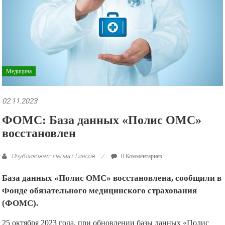
рекламные
ролики
и
презентации.
Медицина
02.11.2023
ФОМС: База данных «Полис ОМС»
восстановлен
Опубликовал: Негмат Гиясов
0 Комментариев
База данных «Полис ОМС» восстановлена, сообщили в
Фонде обязательного медицинского страхования
(ФОМС).
25 октября 2023 года, при обновлении базы данных «Полис