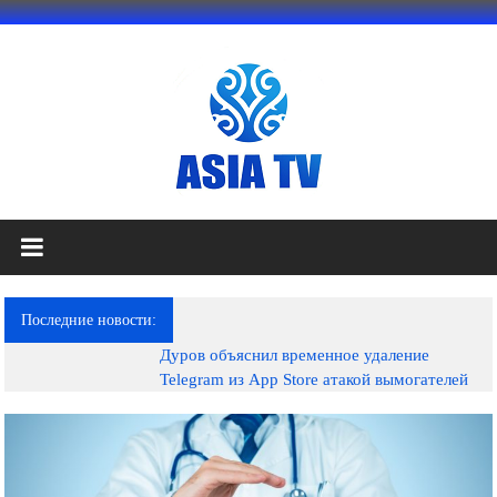
Перейти
к
содержимому
АЗИЯ
ТВ
это
Последние новости:
телеканал
Дуров объяснил временное удаление
высокого
Telegram из App Store атакой вымогателей
качества;
документальные
фильмы,
музыкальные
произведения,