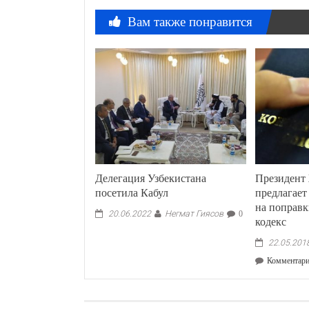
Вам также понравится
Делегация Узбекистана
Президент
посетила Кабул
предлагает
на поправ
Негмат Гиясов
20.06.2022
0
кодекс
22.05.201
Комментар