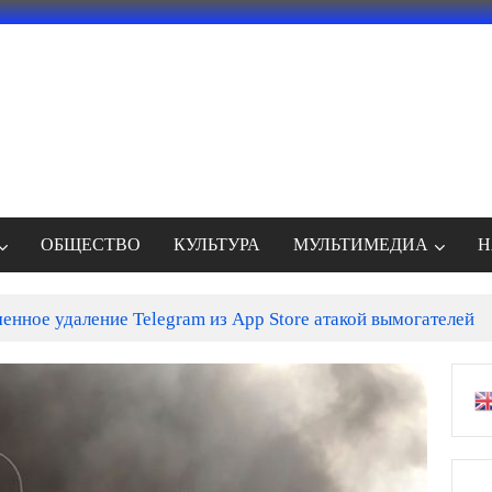
ОБЩЕСТВО
КУЛЬТУРА
МУЛЬТИМЕДИА
Н
енное удаление Telegram из App Store атакой вымогателей