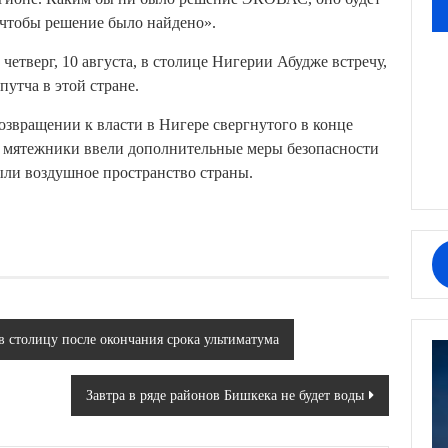
 чтобы решение было найдено».
тверг, 10 августа, в столице Нигерии Абудже встречу,
путча в этой стране.
озвращении к власти в Нигере свергнутого в конце
 мятежники ввели дополнительные меры безопасности
ыли воздушное пространство страны.
 столицу после окончания срока ультиматума
Завтра в ряде районов Бишкека не будет воды