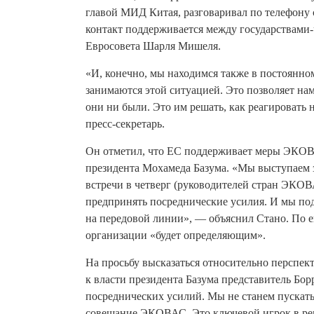
главой МИД Китая, разговаривал по телефону
контакт поддерживается между государствами-
Евросовета Шарля Мишеля.
«И, конечно, мы находимся также в постоянно
занимаются этой ситуацией. Это позволяет н
они ни были. Это им решать, как реагировать 
пресс-секретарь.
Он отметил, что ЕС поддерживает меры ЭКОВ
президента Мохамеда Базума. «Мы выступаем 
встречи в четверг (руководителей стран ЭКОВ
предпринять посреднические усилия. И мы 
на передовой линии», — объяснил Стано. По 
организации «будет определяющим».
На просьбу высказаться относительно перспек
к власти президента Базума представитель Бор
посреднических усилий. Мы не станем пускать
совещание ЭКОВАС. Это ключевой игрок в ре