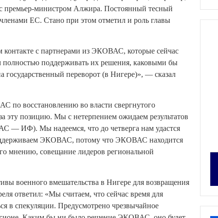
 с премьер-министром Алжира. Постоянный тесный
членами ЕС. Стано при этом отметил и роль главы
м контакте с партнерами из ЭКОВАС, которые сейчас
ам полностью поддерживать их решения, каковыми бы
на государственный переворот (в Нигере)», — сказал
АС по восстановлению во власти свергнутого
за эту позицию. Мы с нетерпением ожидаем результатов
АС — ИФ). Мы надеемся, что до четверга нам удастся
поддерживаем ЭКОВАС, потому что ЭКОВАС находится
его мнению, совещание лидеров региональной
тивы военного вмешательства в Нигере для возвращения
реля ответил: «Мы считаем, что сейчас время для
ся в спекуляции. Предусмотрено чрезвычайное
гионе. Каким бы ни было решение ЭКОВАС, оно будет