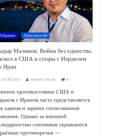
Избранное
Лента новостей
адыр Маликов: Война без единства.
аскол в США и споры с Израилем
о Иран
04.08.2026
Негмат Гиясов
0
оенное противостояние США и
зраиля с Ираном часто представляется
ак единая и заранее согласованная
ампания. Однако за внешней
олидарностью союзников скрываются
ерьёзные противоречия —