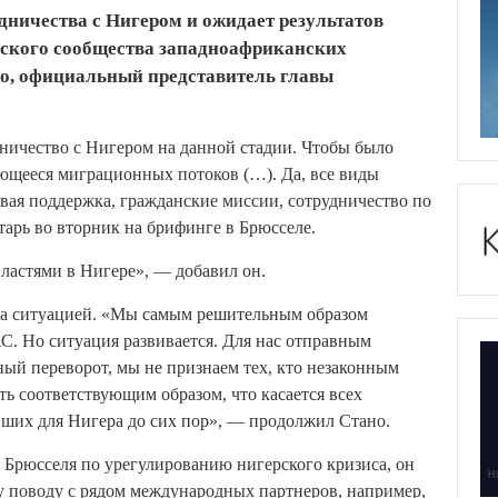
дничества с Нигером и ожидает результатов
еского сообщества западноафриканских
но, официальный представитель главы
ичество с Нигером на данной стадии. Чтобы было
сающееся миграционных потоков (…). Да, все виды
вая поддержка, гражданские миссии, сотрудничество по
тарь во вторник на брифинге в Брюсселе.
астями в Нигере», — добавил он.
 за ситуацией. «Мы самым решительным образом
. Но ситуация развивается. Для нас отправным
ный переворот, мы не признаем тех, кто незаконным
ть соответствующим образом, что касается всех
вших для Нигера до сих пор», — продолжил Стано.
 Брюсселя по урегулированию нигерского кризиса, он
у поводу с рядом международных партнеров, например,