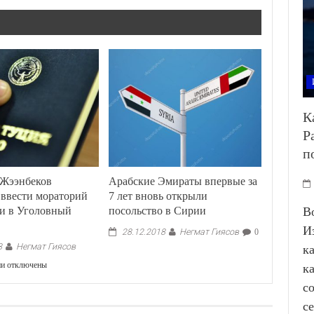
К
Р
п
 Жээнбеков
Арабские Эмираты впервые за
 ввести мораторий
7 лет вновь открыли
ки в Уголовный
посольство в Сирии
В
И
Негмат Гиясов
28.12.2018
0
Негмат Гиясов
8
к
к
ии
отключены
к
записи
с
Президент
Жээнбеков
с