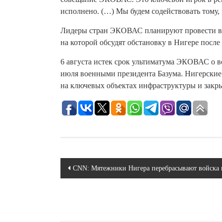
исполнено. (…) Мы будем содействовать тому,
Лидеры стран ЭКОВАС планируют провести в че
на которой обсудят обстановку в Нигере после 
6 августа истек срок ультиматума ЭКОВАС о в
июля военными президента Базума. Нигерские
на ключевых объектах инфраструктуры и закр
Навигация
CNN: Мятежники Нигера перебрасывают войска в
по
записям