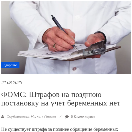
рекламные
ролики
и
презентации.
Здоровье
21.08.2023
ФОМС: Штрафов на позднюю
постановку на учет беременных нет
Опубликовал: Негмат Гиясов
0 Комментариев
Не существует штрафа за позднее обращение беременных