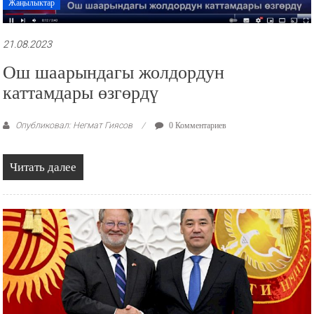
Жаңылыктар
21.08.2023
Ош шаарындагы жолдордун
каттамдары өзгөрдү
Опубликовал: Негмат Гиясов
0 Комментариев
Читать далее