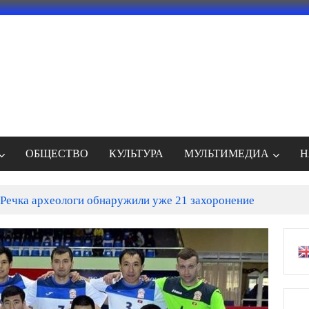
ОБЩЕСТВО
КУЛЬТУРА
МУЛЬТИМЕДИА
Н
Речка археологи обнаружили уже 21 захоронение