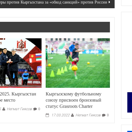
ры против Кыргызстана за «обход санкций» против России
2025. Кыргызстан
Кыргызскому футбольному
ое место
союзу присвоен бронзовый
статус Grasroots Charter
Негмат Гиясов
5
0
Негмат Гиясов
17.03.2022
0