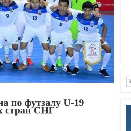
а по футзалу U-19
х стран СНГ