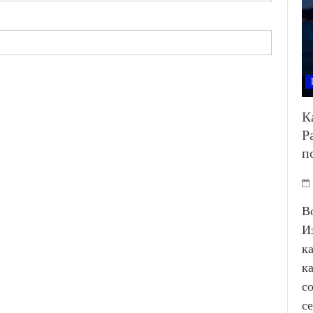
К
Р
п
В
И
к
к
с
с