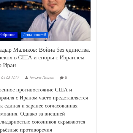
Избранное
Лента новостей
адыр Маликов: Война без единства.
аскол в США и споры с Израилем
о Иран
04.08.2026
Негмат Гиясов
0
оенное противостояние США и
зраиля с Ираном часто представляется
ак единая и заранее согласованная
ампания. Однако за внешней
олидарностью союзников скрываются
ерьёзные противоречия —