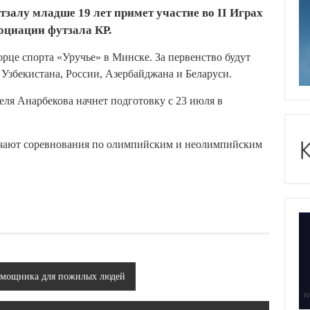
залу младше 19 лет примет участие во II Играх
оциации футзала КР.
орце спорта «Уручье» в Минске. За первенство будут
 Узбекистана, России, Азербайджана и Беларуси.
еля Анарбекова начнет подготовку с 23 июля в
ючают соревнования по олимпийским и неолимпийским
помощника для пожилых людей