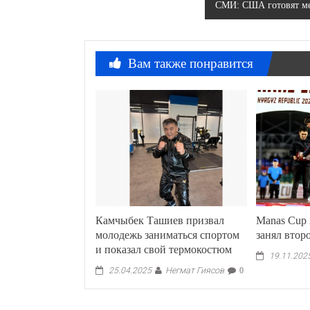
СМИ: США готовят ме
записям
Вам также понравится
Камчыбек Ташиев призвал
Manas Cup 
молодежь заниматься спортом
занял втор
и показал свой термокостюм
19.11.202
Негмат Гиясов
25.04.2025
0