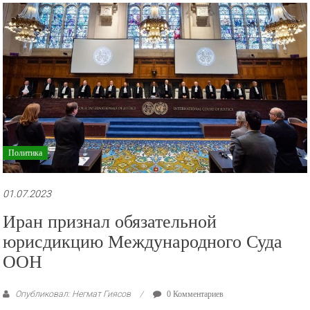
рекламные
ролики
и
презентации.
Политика
01.07.2023
Иран признал обязательной
юрисдикцию Международного Суда
ООН
Опубликовал: Негмат Гиясов
0 Комментариев