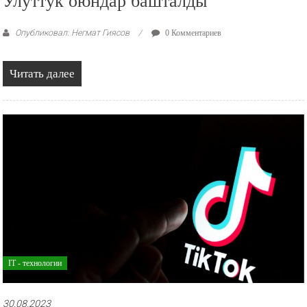
Улуттук оюндар башталды
Опубликовал: Негмат Гиясов
0 Комментариев
Читать далее
IT - технологии
30.08.2023