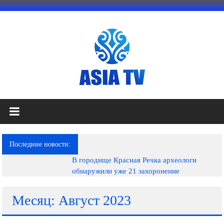
Перейти
к
содержимому
АЗИЯ
ТВ
это
Последние новости:
телеканал
В городище Красная Речка археологи
высокого
обнаружили уже 21 захоронение
качества;
документальные
фильмы,
Месяц: Август 2023
музыкальные
произведения,