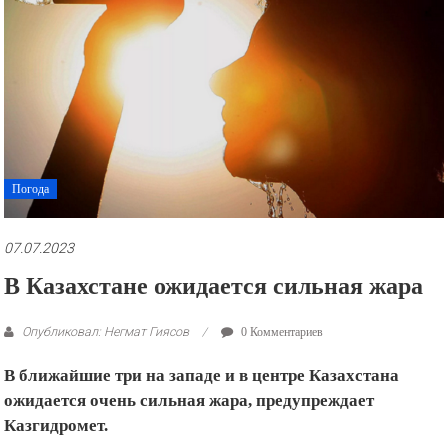
рекламные
ролики
и
презентации.
Погода
07.07.2023
В Казахстане ожидается сильная жара
Опубликовал: Негмат Гиясов
0 Комментариев
В ближайшие три на западе и в центре Казахстана
ожидается очень сильная жара, предупреждает
Казгидромет.