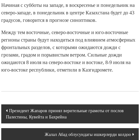
Начиная с субботы на западе, в воскресенье и понедельник на
северо-западе, в понедельник в центре Казахстана будет до 43
градусов, говорится в прогнозе синоптиков.
Между тем восточные, северо-восточные и юго-восточные
регионы страны будут находиться под влиянием атмосферных
фронтальных разделов, с которыми ожидаются дожди с
грозами, градом и порывистым ветром. Сильные дожди
ожидаются 8 июля на северо-востоке и востоке, 8-9 июля на
юго-востоке республики, отметили в Казгидромете.
Навигация
Президент Жапаров принял верительные грамоты от послов
Палестины, Кувейта и Бахрейна
по
записям
Жалал Абад облусундагы ишкерлерди колдоо