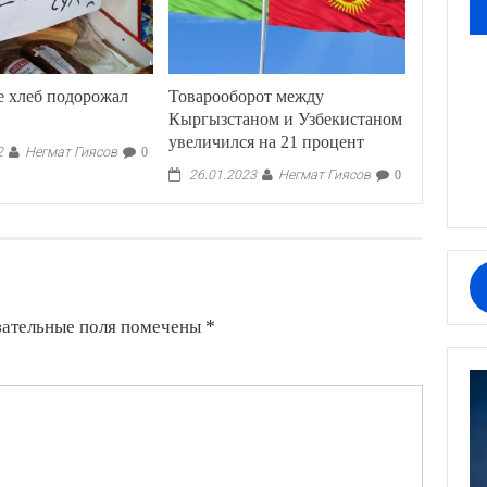
е хлеб подорожал
Товарооборот между
Кыргызстаном и Узбекистаном
увеличился на 21 процент
Негмат Гиясов
2
0
Негмат Гиясов
26.01.2023
0
зательные поля помечены
*