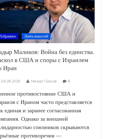
Избранное
Лента новостей
адыр Маликов: Война без единства.
аскол в США и споры с Израилем
о Иран
04.08.2026
Негмат Гиясов
0
оенное противостояние США и
зраиля с Ираном часто представляется
ак единая и заранее согласованная
ампания. Однако за внешней
олидарностью союзников скрываются
ерьёзные противоречия —