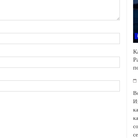
К
Р
п
В
И
к
к
с
с