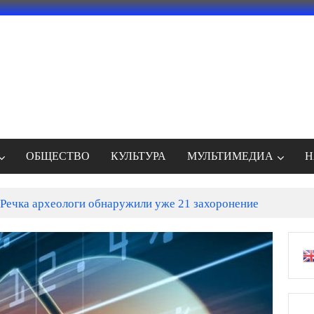
ОБЩЕСТВО
КУЛЬТУРА
МУЛЬТИМЕДИА
Н
Речка археологи обнаружили уже 21 захоронение