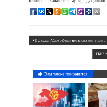
отношению к аналогичному периоду прошлого 
Навигация
В Джалал-Абаде ребенок подавился колпачком от
по
ГКНБ К
записям
Вам также понравится