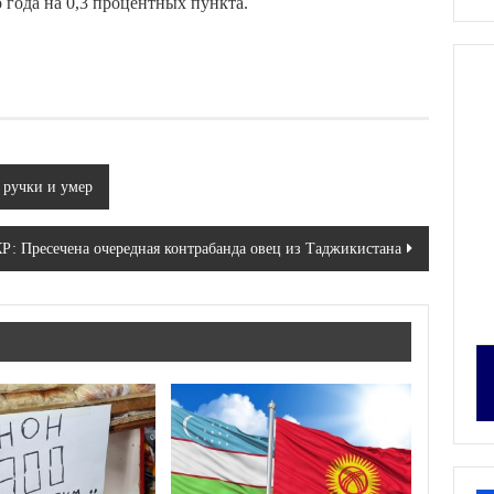
года на 0,3 процентных пункта.
 ручки и умер
Р: Пресечена очередная контрабанда овец из Таджикистана