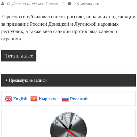
Опубликовал: Негмат Гиясов
0 Комментариев
Евросоюз опубликовал список россиян, попавших под санкции
за признание Россией Донецкой и Луганской народных
республик, а также ввел санкции против ряда банков и
ограничил
Читать далее
Навигация
Предыдущие записи
по
English
Кыргызча
Русский
записям