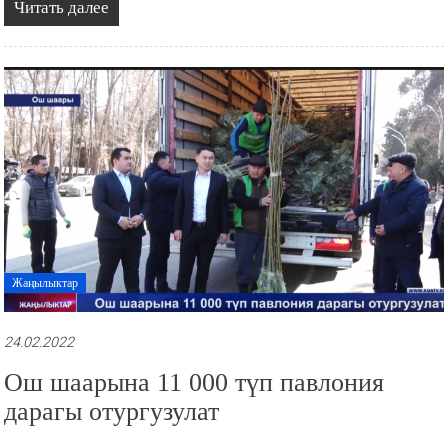
Читать далее
Жаңылыктар
24.02.2022
Ош шаарына 11 000 түп павлония
дарагы отургузулат