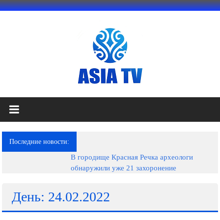
Перейти
к
содержимому
АЗИЯ
ТВ
это
Последние новости:
телеканал
В городище Красная Речка археологи
высокого
обнаружили уже 21 захоронение
качества;
документальные
фильмы,
День: 24.02.2022
музыкальные
произведения,