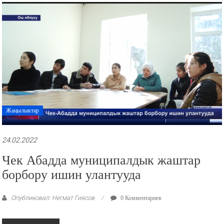
рекламные
ролики
и
презентации.
Жаңылыктар
24.02.2022
Чек Абадда муниципалдык жаштар
борбору ишин улантууда
Опубликовал: Негмат Гиясов
0 Комментариев