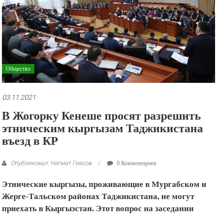
рекламные
ролики
и
презентации.
Общество
03.11.2021
В Жогорку Кенеше просят разрешить
этническим кыргызам Таджикистана
въезд в КР
Опубликовал: Негмат Гиясов
0 Комментариев
Этнические кыргызы, проживающие в Мургабском и
Жерге-Тальском районах Таджикистана, не могут
приехать в Кыргызстан. Этот вопрос на заседании