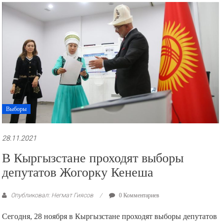
рекламные
ролики
и
презентации.
Выборы
28.11.2021
В Кыргызстане проходят выборы
депутатов Жогорку Кенеша
Опубликовал: Негмат Гиясов
0 Комментариев
Сегодня, 28 ноября в Кыргызстане проходят выборы депутатов