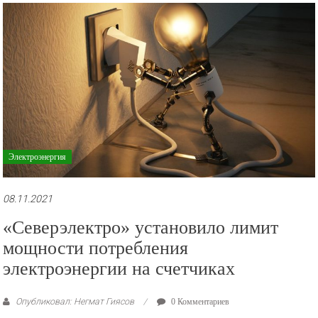
рекламные
ролики
и
презентации.
Электроэнергия
08.11.2021
«Северэлектро» установило лимит
мощности потребления
электроэнергии на счетчиках
Опубликовал: Негмат Гиясов
0 Комментариев