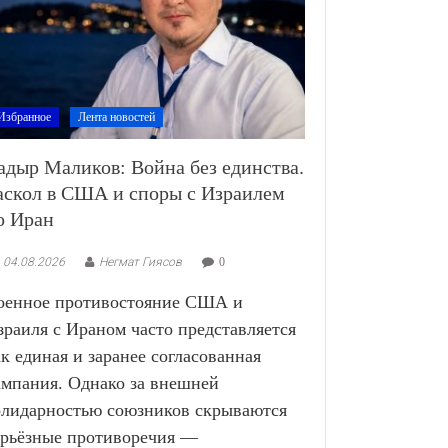
Избранное
Лента новостей
адыр Маликов: Война без единства.
аскол в США и споры с Израилем
о Иран
04.08.2026
Негмат Гиясов
0
оенное противостояние США и
зраиля с Ираном часто представляется
ак единая и заранее согласованная
ампания. Однако за внешней
олидарностью союзников скрываются
ерьёзные противоречия —