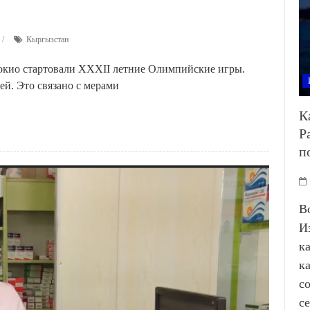
Кыргызстан
Токио стартовали XXXII летние Олимпийские игры.
ей. Это связано с мерами
К
Р
п
В
И
к
к
с
с