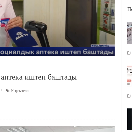
П
 аптека иштеп баштады
Кыргызстан