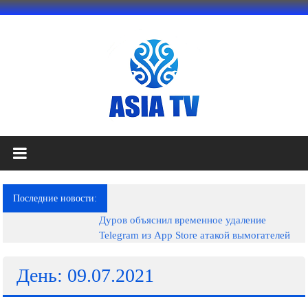
Перейти
к
содержимому
АЗИЯ
ТВ
это
Последние новости:
телеканал
Дуров объяснил временное удаление
высокого
Telegram из App Store атакой вымогателей
качества;
документальные
фильмы,
День: 09.07.2021
музыкальные
произведения,