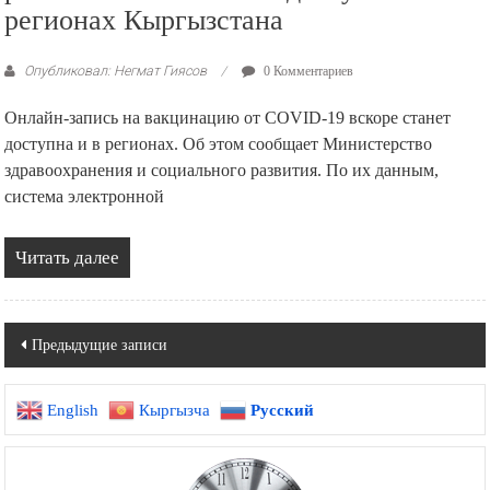
регионах Кыргызстана
Опубликовал: Негмат Гиясов
0 Комментариев
Онлайн-запись на вакцинацию от COVID-19 вскоре станет
доступна и в регионах. Об этом сообщает Министерство
здравоохранения и социального развития. По их данным,
система электронной
Читать далее
Навигация
Предыдущие записи
по
English
Кыргызча
Русский
записям