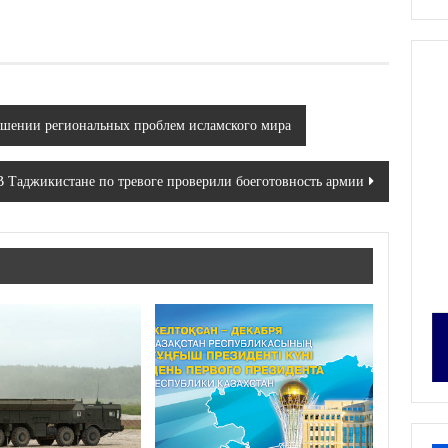
ешении региональных проблем исламского мира
В Таджикистане по тревоге проверили боеготовность армии