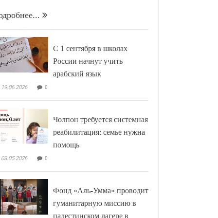
одробнее...
С 1 сентября в школах
России начнут учить
арабский язык
19.06.2026
0
Чолпон требуется системная
реабилитация: семье нужна
помощь
03.05.2026
0
Фонд «Аль-Умма» проводит
гуманитарную миссию в
палестинском лагере в