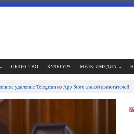
ОБЩЕСТВО
КУЛЬТУРА
МУЛЬТИМЕДИА
Н
енное удаление Telegram из App Store атакой вымогателей