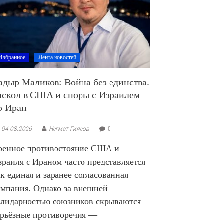
Избранное
Лента новостей
адыр Маликов: Война без единства.
аскол в США и споры с Израилем
о Иран
04.08.2026
Негмат Гиясов
0
оенное противостояние США и
зраиля с Ираном часто представляется
ак единая и заранее согласованная
ампания. Однако за внешней
олидарностью союзников скрываются
ерьёзные противоречия —