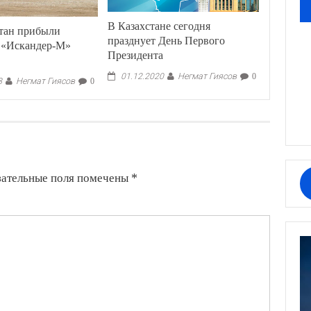
В Казахстане сегодня
тан прибыли
празднует День Первого
 «Искандер-М»
Президента
Негмат Гиясов
01.12.2020
0
Негмат Гиясов
8
0
зательные поля помечены
*