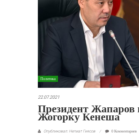
Политика
22.07.2021
Президент Жапаров 
Жогорку Кенеша
Опубликовал: Негмат Гиясов
0 Комментариев