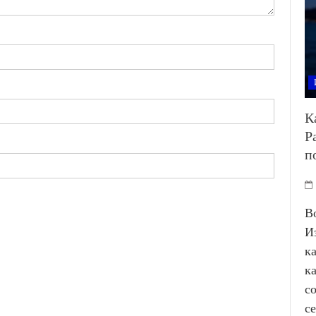
К
Р
п
В
И
к
к
с
с