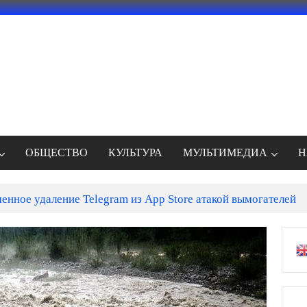
ОБЩЕСТВО
КУЛЬТУРА
МУЛЬТИМЕДИА
Н
енное удаление Telegram из App Store атакой вымогателей