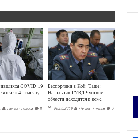
азившихся COVID-19
Беспорядки в Кой- Таше:
евысило 41 тысячу
Начальник ГУВД Чуйской
области находится в коме
Негмат Гиясов
Негмат Гиясов
0
0
08.08.2019
0