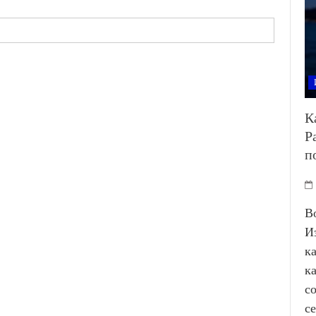
К
Р
п
В
И
к
к
с
с