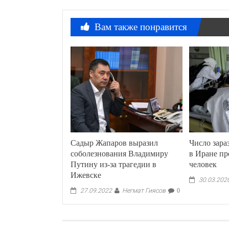
Вам также понравится
Садыр Жапаров выразил
Число зар
соболезнования Владимиру
в Иране пр
Путину из-за трагедии в
человек
Ижевске
30.03.202
Негмат Гиясов
27.09.2022
0