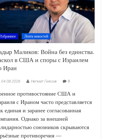
Избранное
Лента новостей
адыр Маликов: Война без единства.
аскол в США и споры с Израилем
о Иран
04.08.2026
Негмат Гиясов
0
оенное противостояние США и
зраиля с Ираном часто представляется
ак единая и заранее согласованная
ампания. Однако за внешней
олидарностью союзников скрываются
ерьёзные противоречия —