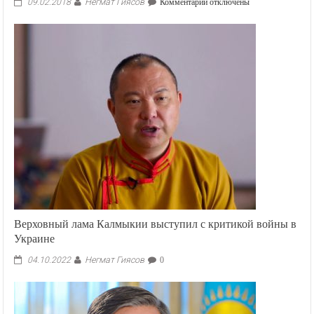
Негмат Гиясов
к
09.02.2018
Комментарии
отключены
записи
Полная
стенограмма
выступления
Сооронбая
Жээнбекова
на
Совбезе
Верховный лама Калмыкии выступил с критикой войны в
Украине
Негмат Гиясов
04.10.2022
0