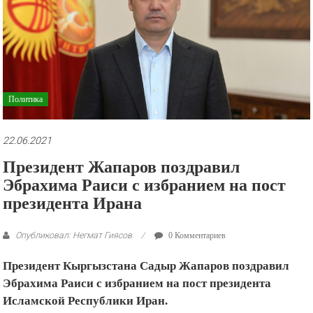
рекламные
ролики
и
презентации.
Политика
22.06.2021
Президент Жапаров поздравил
Эбрахима Раиси с избранием на пост
президента Ирана
Опубликовал: Негмат Гиясов
0 Комментариев
Президент Кыргызстана Садыр Жапаров поздравил
Эбрахима Раиси с избранием на пост президента
Исламской Республики Иран.