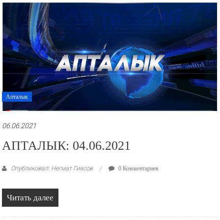
рекламные
ролики
и
презентации.
Апталык
06.06.2021
АПТАЛЫК: 04.06.2021
Опубликовал: Негмат Гиясов
0 Комментариев
Читать далее