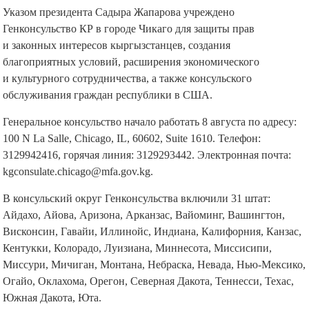
Указом президента Садыра Жапарова учреждено
Генконсульство КР в городе Чикаго для защиты прав
и законных интересов кыргызстанцев, создания
благоприятных условий, расширения экономического
и культурного сотрудничества, а также консульского
обслуживания граждан республики в США.
Генеральное консульство начало работать 8 августа по адресу:
100 N La Salle, Chicago, IL, 60602, Suite 1610. Телефон:
3129942416, горячая линия: 3129293442. Электронная почта:
kgconsulate.chicago@mfa.gov.kg.
В консульский округ Генконсульства включили 31 штат:
Айдахо, Айова, Аризона, Арканзас, Вайоминг, Вашингтон,
Висконсин, Гавайи, Иллинойс, Индиана, Калифорния, Канзас,
Кентукки, Колорадо, Луизиана, Миннесота, Миссисипи,
Миссури, Мичиган, Монтана, Небраска, Невада, Нью-Мексико,
Огайо, Оклахома, Орегон, Северная Дакота, Теннесси, Техас,
Южная Дакота, Юта.