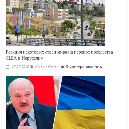
Реакция некоторых стран мира на перенос посольства
США в Иерусалим
Негмат Гиясов
к
15.05.2018
Комментарии
отключены
записи
Реакция
некоторых
стран
мира
на
перенос
посольства
США
в
Иерусалим