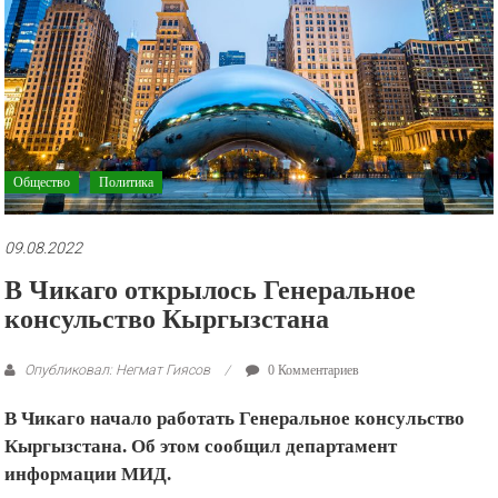
рекламные
ролики
и
презентации.
Общество
Политика
09.08.2022
В Чикаго открылось Генеральное
консульство Кыргызстана
Опубликовал: Негмат Гиясов
0 Комментариев
В Чикаго начало работать Генеральное консульство
Кыргызстана. Об этом сообщил департамент
информации МИД.