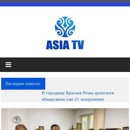
Перейти
к
содержимому
АЗИЯ
ТВ
это
Последние новости:
телеканал
В городище Красная Речка археологи
высокого
обнаружили уже 21 захоронение
качества;
документальные
фильмы,
музыкальные
произведения,