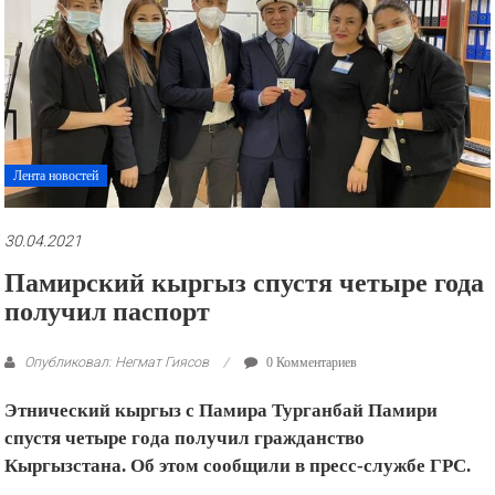
рекламные
ролики
и
презентации.
Лента новостей
30.04.2021
Памирский кыргыз спустя четыре года
получил паспорт
Опубликовал: Негмат Гиясов
0 Комментариев
Этнический кыргыз с Памира Турганбай Памири
спустя четыре года получил гражданство
Кыргызстана. Об этом сообщили в пресс-службе ГРС.