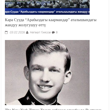
Кара Сууда “Арабыздагы каармандар” аталышындагы
жандуу жолугушуу өттү
Негмат Гиясов
03.02.2026
0