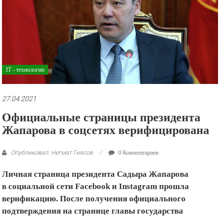
рекламные
ролики
и
презентации.
IT - технологии
27.04.2021
Официальные страницы президента
Жапарова в соцсетях верифицирована
Опубликовал: Негмат Гиясов
0 Комментариев
Личная страница президента Садыра Жапарова
в социальной сети Facebook и Instagram прошла
верификацию. После получения официального
подтверждения на странице главы государства