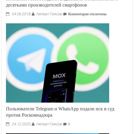
десятками производителей смартфонов
Негмат Гиясов
к
04.06.2018
Комментарии
отключены
записи
Компания
Facebook
делится
данными
пользователей
с
десятками
производителей
смартфонов
Пользователи Telegram и WhatsApp подали иск в суд
против Роскомнадзора
Негмат Гиясов
24.12.2025
0