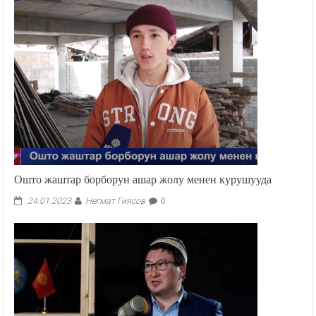
Ошто жаштар борборун ашар жолу менен курушууда
Негмат Гиясов
24.01.2023
0