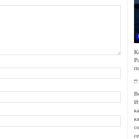
К
Р
п
В
И
к
к
с
с