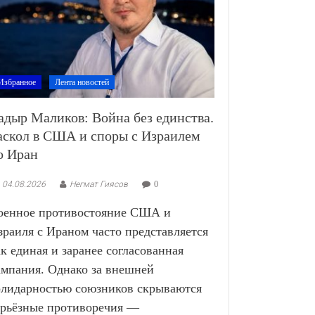
Избранное
Лента новостей
адыр Маликов: Война без единства.
аскол в США и споры с Израилем
о Иран
04.08.2026
Негмат Гиясов
0
оенное противостояние США и
зраиля с Ираном часто представляется
ак единая и заранее согласованная
ампания. Однако за внешней
олидарностью союзников скрываются
ерьёзные противоречия —