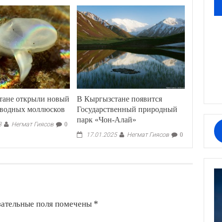
тане открыли новый
В Кыргызстане появится
оводных моллюсков
Государственный природный
парк «Чон-Алай»
Негмат Гиясов
3
0
Негмат Гиясов
17.01.2025
0
зательные поля помечены
*