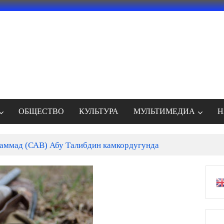
ОБЩЕСТВО
КУЛЬТУРА
МУЛЬТИМЕДИА
Н
ммад (САВ) Абу Талибдин камкордугунда