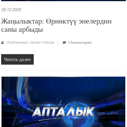
26.12.2020
Жаңылыктар: Өрнөктүү энелердин
саны арбыды
Опубликовал: Негмат Гиясов
0 Комментариев
Читать далее