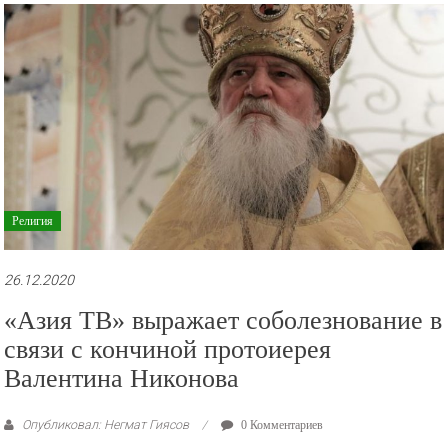
рекламные
ролики
и
презентации.
Религия
26.12.2020
«Азия ТВ» выражает соболезнование в
связи с кончиной протоиерея
Валентина Никонова
Опубликовал: Негмат Гиясов
0 Комментариев