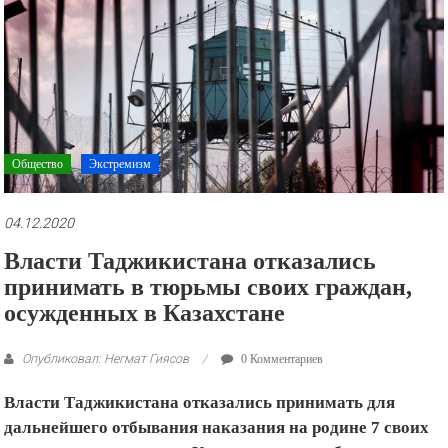
рекламные
ролики
и
презентации.
Общество
Экстремизм
04.12.2020
Власти Таджикистана отказались
принимать в тюрьмы своих граждан,
осужденных в Казахстане
Опубликовал: Негмат Гиясов
0 Комментариев
Власти Таджикистана отказались принимать для
дальнейшего отбывания наказания на родине 7 своих