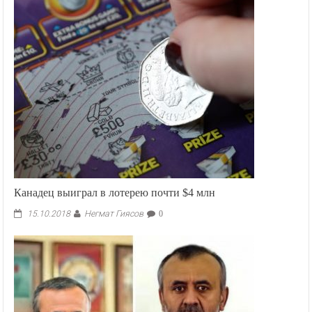
верховенства
права:
Казахстан
занял
64
место,
Кыргызстан
—
82,
Узбекистан
—
91
Канадец выиграл в лотерею почти $4 млн
Негмат Гиясов
15.10.2018
0