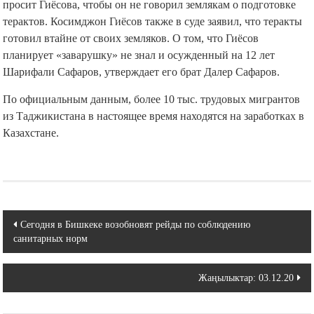
просит Гиёсова, чтобы он не говорил землякам о подготовке
терактов. Косимджон Гиёсов также в суде заявил, что теракты
готовил втайне от своих земляков. О том, что Гиёсов
планирует «заварушку» не знал и осужденный на 12 лет
Шарифали Сафаров, утверждает его брат Далер Сафаров.
По официальным данным, более 10 тыс. трудовых мигрантов
из Таджикистана в настоящее время находятся на заработках в
Казахстане.
Навигация
Сегодня в Бишкеке возобновят рейды по соблюдению
санитарных норм
по
записям
Жаңылыктар: 03.12.20