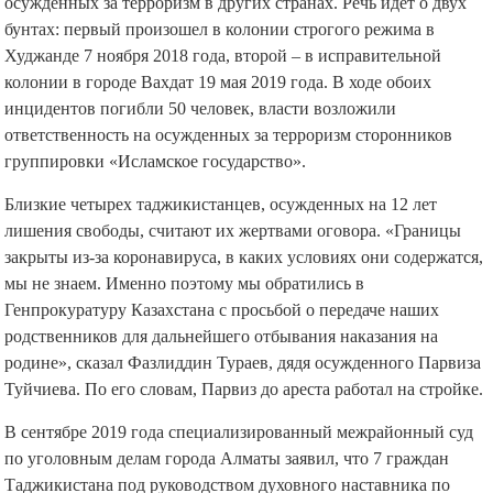
осужденных за терроризм в других странах. Речь идет о двух
бунтах: первый произошел в колонии строгого режима в
Худжанде 7 ноября 2018 года, второй – в исправительной
колонии в городе Вахдат 19 мая 2019 года. В ходе обоих
инцидентов погибли 50 человек, власти возложили
ответственность на осужденных за терроризм сторонников
группировки «Исламское государство».
Близкие четырех таджикистанцев, осужденных на 12 лет
лишения свободы, считают их жертвами оговора. «Границы
закрыты из-за коронавируса, в каких условиях они содержатся,
мы не знаем. Именно поэтому мы обратились в
Генпрокуратуру Казахстана с просьбой о передаче наших
родственников для дальнейшего отбывания наказания на
родине», сказал Фазлиддин Тураев, дядя осужденного Парвиза
Туйчиева. По его словам, Парвиз до ареста работал на стройке.
В сентябре 2019 года специализированный межрайонный суд
по уголовным делам города Алматы заявил, что 7 граждан
Таджикистана под руководством духовного наставника по