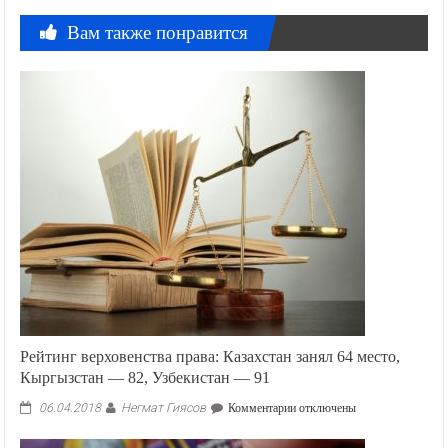
Вам также понравится
Рейтинг верховенства права: Казахстан занял 64 место,
Кыргызстан — 82, Узбекистан — 91
Негмат Гиясов
к
06.04.2018
Комментарии
отключены
записи
Рейтинг