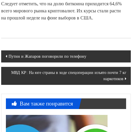
Следует отметить, что на долю биткоина приходится 64,6%
всего мирового рынка криптовалют. Их курсы стали расти
на прошлой неделе на фоне выборов в США.
Навигация
Путин и Жапаров поговорили по телефону
по
МВД КР: На юге страны в ходе спецоперации изъято почти 7 кг
записям
наркотиков
Вам также понравится