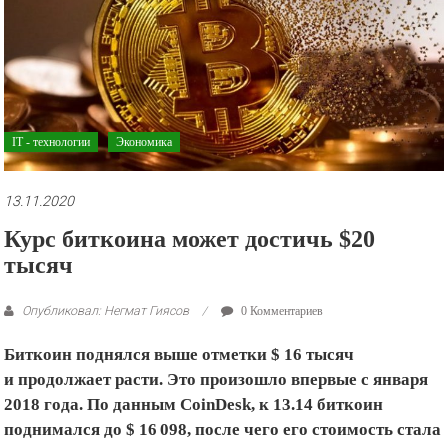
рекламные
ролики
и
презентации.
IT - технологии
Экономика
13.11.2020
Курс биткоина может достичь $20
тысяч
Опубликовал: Негмат Гиясов
0 Комментариев
Биткоин поднялся выше отметки $ 16 тысяч
и продолжает расти. Это произошло впервые с января
2018 года. По данным CoinDesk, к 13.14 биткоин
поднимался до $ 16 098, после чего его стоимость стала