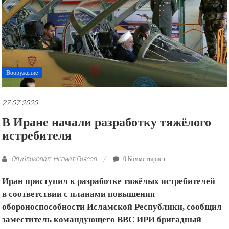
рекламные
ролики
и
презентации.
Вооружение
27.07.2020
В Иране начали разработку тяжёлого
истребителя
Опубликовал: Негмат Гиясов
0 Комментариев
Иран приступил к разработке тяжёлых истребителей
в соответствии с планами повышения
обороноспособности Исламской Республики, сообщил
заместитель командующего ВВС ИРИ бригадный