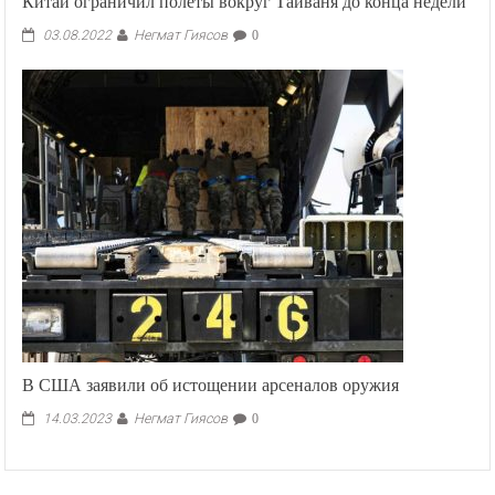
Китай ограничил полеты вокруг Тайваня до конца недели
Негмат Гиясов
03.08.2022
0
В США заявили об истощении арсеналов оружия
Негмат Гиясов
14.03.2023
0