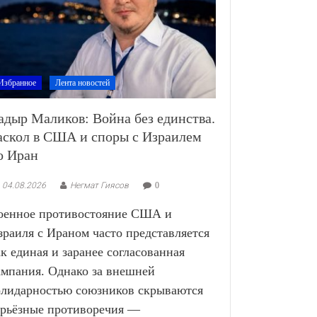
Избранное
Лента новостей
адыр Маликов: Война без единства.
аскол в США и споры с Израилем
о Иран
04.08.2026
Негмат Гиясов
0
оенное противостояние США и
зраиля с Ираном часто представляется
ак единая и заранее согласованная
ампания. Однако за внешней
олидарностью союзников скрываются
ерьёзные противоречия —