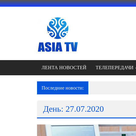
Перейти
к
содержимому
АЗИЯ
ТВ
это
телеканал
высокого
качества;
ЛЕНТА НОВОСТЕЙ
ТЕЛЕПЕРЕДАЧИ
документальные
фильмы,
музыкальные
Последние новости:
В городище Красная 
произведения,
рекламные
День: 27.07.2020
ролики
и
презентации.