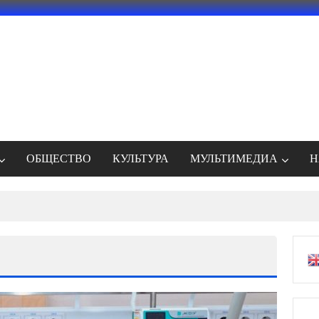
ОБЩЕСТВО
КУЛЬТУРА
МУЛЬТИМЕДИА
Н
Речка археологи обнаружили уже 21 захоронение