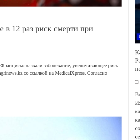
в 12 раз риск смерти при
К
Р
Франциско назвали заболевание, увеличивающее риск
п
ngrinews.kz со ссылкой на MedicalXpress. Согласно
В
И
к
к
с
с