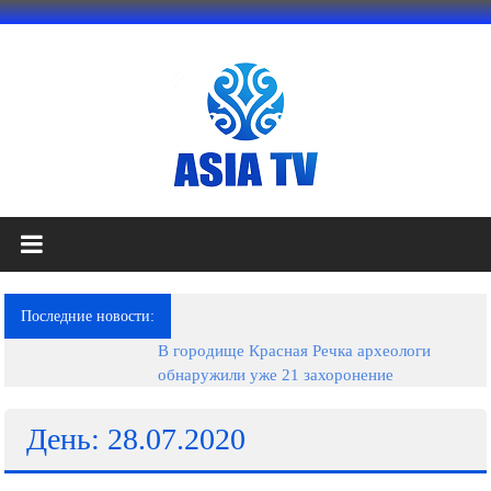
Перейти
к
содержимому
АЗИЯ
ТВ
это
Последние новости:
телеканал
В городище Красная Речка археологи
высокого
обнаружили уже 21 захоронение
качества;
документальные
фильмы,
День: 28.07.2020
музыкальные
произведения,