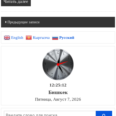
Читать далее
Навигация
Предыдущие записи
по
English
Кыргызча
Русский
записям
12:25:13
Бишкек
Пятница, Август 7, 2026