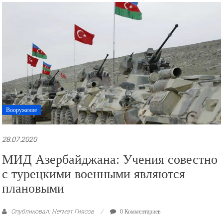
рекламные
ролики
и
презентации.
Вооружение
28.07.2020
МИД Азербайджана: Учения совестно
с турецкими военными являются
плановыми
Опубликовал: Негмат Гиясов
0 Комментариев