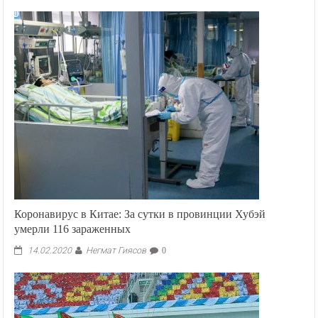
Негмат Гиясов
19.05.2023
0
Коронавирус в Китае: За сутки в провинции Хубэй
умерли 116 зараженных
Негмат Гиясов
14.02.2020
0