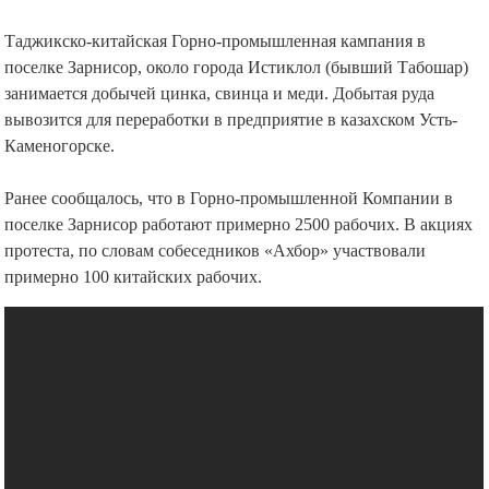
чего на место ЧП был вызван ОМОН.
Таджикско-китайская Горно-промышленная кампания в
поселке Зарнисор, около города Истиклол (бывший Табошар)
занимается добычей цинка, свинца и меди. Добытая рудa
вывозится для переработки в предприятие в казахском Усть-
Каменогорске.
Ранее сообщалось, что в Горно-промышленной Компании в
поселке Зарнисор работают примерно 2500 рабочих. В акциях
протеста, по словам собеседников «Ахбор» участвовали
примерно 100 китайских рабочих.