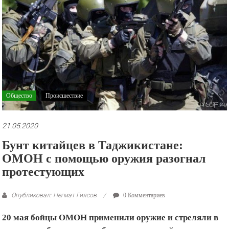
рекламные
ролики
и
презентации.
Общество
Происшествие
21.05.2020
Бунт китайцев в Таджикистане:
ОМОН с помощью оружия разогнал
протестующих
Опубликовал: Негмат Гиясов
0 Комментариев
20 мая бойцы ОМОН применили оружие и стреляли в