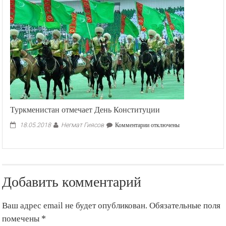
Туркменистан отмечает День Конституции
Негмат Гиясов
к
18.05.2018
Комментарии
отключены
записи
Туркменистан
отмечает
День
Конституции
Добавить комментарий
Ваш адрес email не будет опубликован.
Обязательные поля