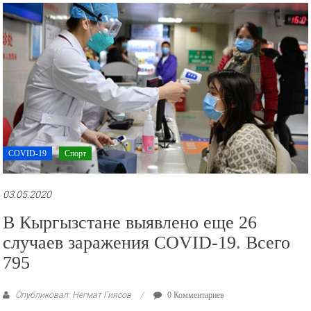
рекламные
ролики
и
презентации.
COVID-19
Спорт
03.05.2020
В Кыргызстане выявлено еще 26
случаев заражения COVID-19. Всего
795
Опубликовал: Негмат Гиясов
0 Комментариев