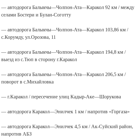
— автодорога Балыкчы—Чолпон-Ата—Каракол 92 км / между
селами Бостери и Булан-Соготту
— автодорога Балыкчы—Чолпон-Ата—Каракол 103,86 км /
с.Корумду, ул.Орозова, 11
— автодорога Балыкчы—Чолпон-Ата—Каракол 194,8 км /
выезд из с.Тюп в сторону г.Каракол
— автодорога Балыкчы—Чолпон-Ата—Каракол 206,5 км /
поворот в с.Михайловка
— г.Каракол / пересечение улиц Кадыр-Аке—Шорукова
— автодорога Каракол—Энилчек 1 км / напротив «Горгаза»
— автодорога Каракол—Энилчек 4,5 км / Ак-Суйский район,
напротив АБЗ