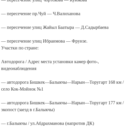
— пересечение пр.Чуй — Ч.Валиханова
— пересечение улиц Жайыл Баатыра — Д.Садырбаева
— пересечение улиц Ибраимова — Фрунзе.
Участки по стране:
Автодорога / Адрес места установки камер фото-,
видеонаблюдения
— автодорога Бишкек—Балыкчы—Нарын—Торугарт 168 км /
село Кок-Мойнок №1
— автодорога Бишкек—Балыкчы—Нарын—Торугарт 177 км /
экопост (заезд в г.Балыкчы)
— г.Балыкчы / ул.Абдрахманова (напротив ДК)