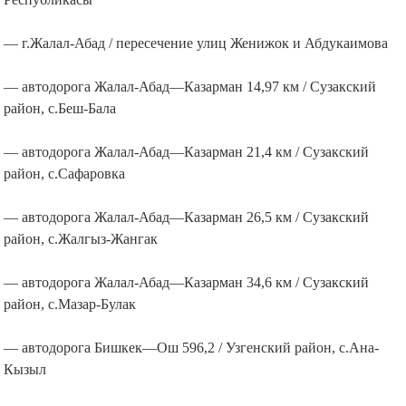
— г.Жалал-Абад / пересечение улиц Женижок и Абдукаимова
— автодорога Жалал-Абад—Казарман 14,97 км / Сузакский
район, с.Беш-Бала
— автодорога Жалал-Абад—Казарман 21,4 км / Сузакский
район, с.Сафаровка
— автодорога Жалал-Абад—Казарман 26,5 км / Сузакский
район, с.Жалгыз-Жангак
— автодорога Жалал-Абад—Казарман 34,6 км / Сузакский
район, с.Мазар-Булак
— автодорога Бишкек—Ош 596,2 / Узгенский район, с.Ана-
Кызыл