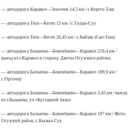
— автодорога Каракол—Энилчек 14,5 км / с.Кереге-Таш
— автодорога Тюп—Кеген 15 км / с.Талды-Суу
— автодорога Тюп—Кеген 26,45 км / с.Байзак (Сан-Таш)
— автодорога Балыкчы—Боконбаево—Каракол 219,4 км /
выезд из г.Каракол в сторону Джеты-Огузского района
— автодорога Балыкчы—Боконбаево—Каракол 189,9 км /
с.Оргочор
— автодорога Балыкчы—Боконбаево—Каракол 3,45 км / выезд
из г.Балыкчы, уч.«Кустарной базы»
— автодорога Балыкчы—Боконбаево—Каракол 187 км / Жети-
Огузский район, с.Кызыл-Суу