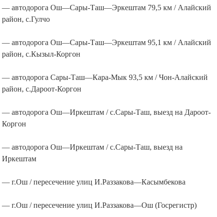
— автодорога Ош—Сары-Таш—Эркештам 79,5 км / Алайский
район, с.Гулчо
— автодорога Ош—Сары-Таш—Эркештам 95,1 км / Алайский
район, с.Кызыл-Коргон
— автодорога Сары-Таш—Кара-Мык 93,5 км / Чон-Алайский
район, с.Дароот-Коргон
— автодорога Ош—Иркештам / с.Сары-Таш, выезд на Дароот-
Коргон
— автодорога Ош—Иркештам / с.Сары-Таш, выезд на
Иркештам
— г.Ош / пересечение улиц И.Раззакова—Касымбекова
— г.Ош / пересечение улиц И.Раззакова—Ош (Госрегистр)