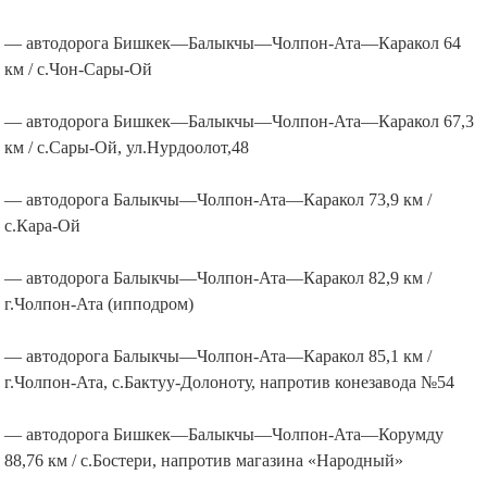
— автодорога Бишкек—Балыкчы—Чолпон-Ата—Каракол 64
км / с.Чон-Сары-Ой
— автодорога Бишкек—Балыкчы—Чолпон-Ата—Каракол 67,3
км / с.Сары-Ой, ул.Нурдоолот,48
— автодорога Балыкчы—Чолпон-Ата—Каракол 73,9 км /
с.Кара-Ой
— автодорога Балыкчы—Чолпон-Ата—Каракол 82,9 км /
г.Чолпон-Ата (ипподром)
— автодорога Балыкчы—Чолпон-Ата—Каракол 85,1 км /
г.Чолпон-Ата, с.Бактуу-Долоноту, напротив конезавода №54
— автодорога Бишкек—Балыкчы—Чолпон-Ата—Корумду
88,76 км / с.Бостери, напротив магазина «Народный»