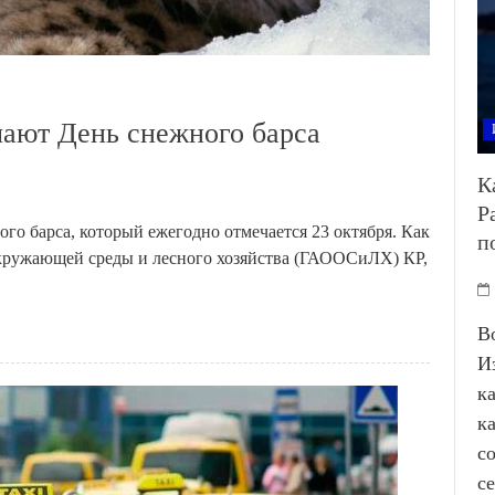
чают День снежного барса
К
Р
го барса, который ежегодно отмечается 23 октября. Как
п
окружающей среды и лесного хозяйства (ГАООСиЛХ) КР,
В
И
к
к
с
с