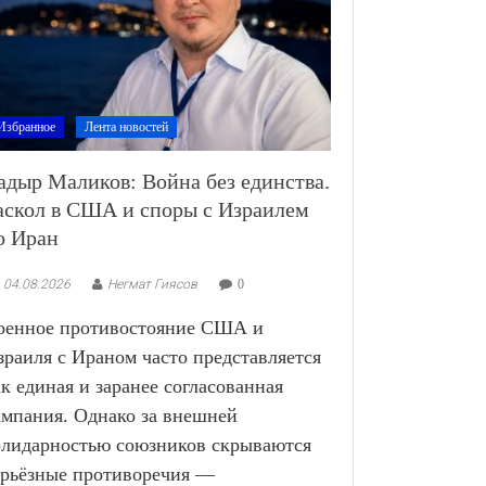
Избранное
Лента новостей
адыр Маликов: Война без единства.
аскол в США и споры с Израилем
о Иран
04.08.2026
Негмат Гиясов
0
оенное противостояние США и
зраиля с Ираном часто представляется
ак единая и заранее согласованная
ампания. Однако за внешней
олидарностью союзников скрываются
ерьёзные противоречия —