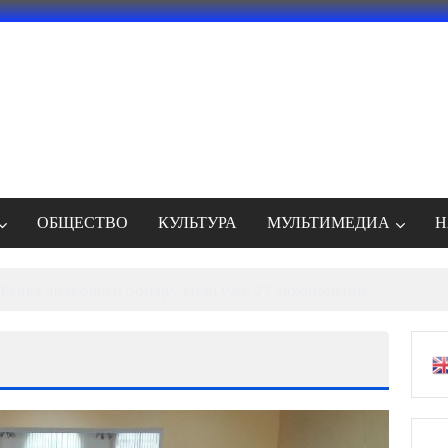
ОБЩЕСТВО
КУЛЬТУРА
МУЛЬТИМЕДИА
Н
Речка археологи обнаружили уже 21 захоронение