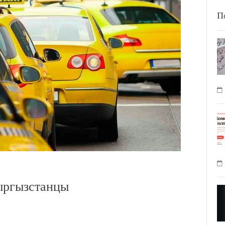
П
ыргызстанцы